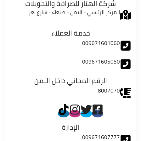
شركة الهتار للصرافة والتحويلات
المركز الرئيسي - اليمن - صنعاء - شارع تعز
خدمة العملاء
009671601060
009671605050
الرقم المجاني داخل اليمن
8007070
الإدارة
009671607777