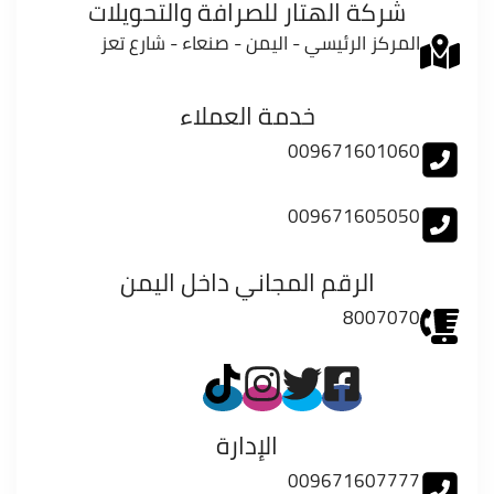
شركة الهتار للصرافة والتحويلات
المركز الرئيسي - اليمن - صنعاء - شارع تعز
خدمة العملاء
009671601060
009671605050
الرقم المجاني داخل اليمن
8007070
الإدارة
009671607777