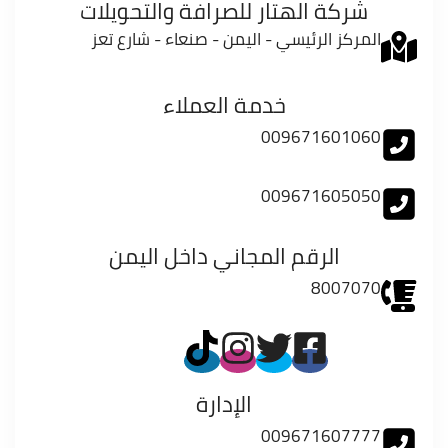
شركة الهتار للصرافة والتحويلات
المركز الرئيسي - اليمن - صنعاء - شارع تعز
خدمة العملاء
009671601060
009671605050
الرقم المجاني داخل اليمن
8007070
الإدارة
009671607777