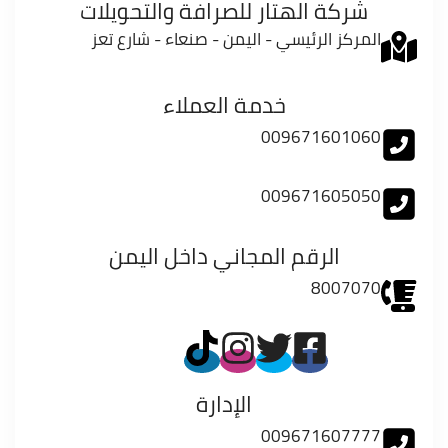
شركة الهتار للصرافة والتحويلات
المركز الرئيسي - اليمن - صنعاء - شارع تعز
خدمة العملاء
009671601060
009671605050
الرقم المجاني داخل اليمن
8007070
الإدارة
009671607777