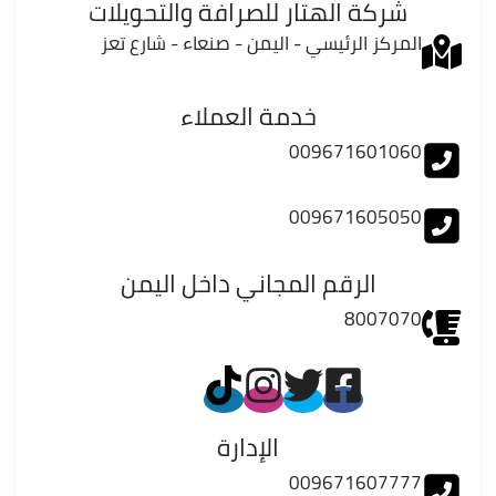
شركة الهتار للصرافة والتحويلات
المركز الرئيسي - اليمن - صنعاء - شارع تعز
خدمة العملاء
009671601060
009671605050
الرقم المجاني داخل اليمن
8007070
الإدارة
009671607777