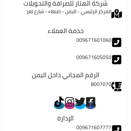
شركة الهتار للصرافة والتحويلات
المركز الرئيسي - اليمن - صنعاء - شارع تعز
خدمة العملاء
009671601060
009671605050
الرقم المجاني داخل اليمن
8007070
الإدارة
009671607777