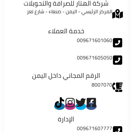
شركة الهتار للصرافة والتحويلات
المركز الرئيسي - اليمن - صنعاء - شارع تعز
خدمة العملاء
009671601060
009671605050
الرقم المجاني داخل اليمن
8007070
الإدارة
009671607777