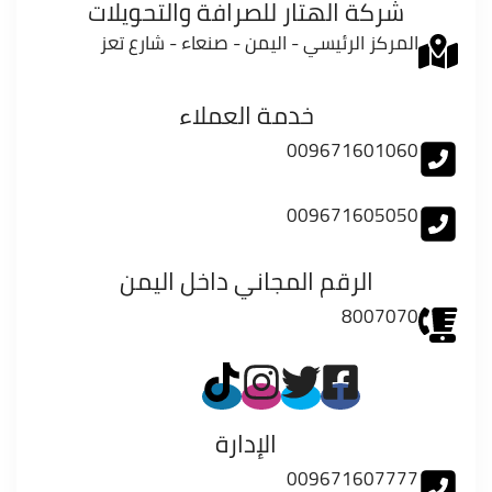
شركة الهتار للصرافة والتحويلات
المركز الرئيسي - اليمن - صنعاء - شارع تعز
خدمة العملاء
009671601060
009671605050
الرقم المجاني داخل اليمن
8007070
الإدارة
009671607777