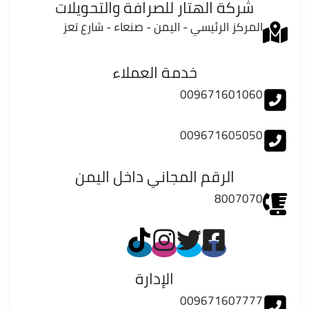
شركة الهتار للصرافة والتحويلات
المركز الرئيسي - اليمن - صنعاء - شارع تعز
خدمة العملاء
009671601060
009671605050
الرقم المجاني داخل اليمن
8007070
الإدارة
009671607777