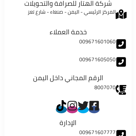
شركة الهتار للصرافة والتحويلات
المركز الرئيسي - اليمن - صنعاء - شارع تعز
خدمة العملاء
009671601060
009671605050
الرقم المجاني داخل اليمن
8007070
الإدارة
009671607777