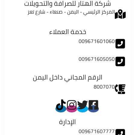
شركة الهتار للصرافة والتحويلات
المركز الرئيسي - اليمن - صنعاء - شارع تعز
خدمة العملاء
009671601060
009671605050
الرقم المجاني داخل اليمن
8007070
الإدارة
009671607777