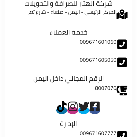
شركة الهتار للصرافة والتحويلات
المركز الرئيسي - اليمن - صنعاء - شارع تعز
خدمة العملاء
009671601060
009671605050
الرقم المجاني داخل اليمن
8007070
الإدارة
009671607777