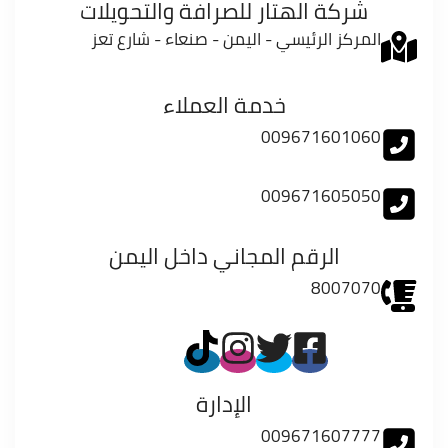
شركة الهتار للصرافة والتحويلات
المركز الرئيسي - اليمن - صنعاء - شارع تعز
خدمة العملاء
009671601060
009671605050
الرقم المجاني داخل اليمن
8007070
الإدارة
009671607777