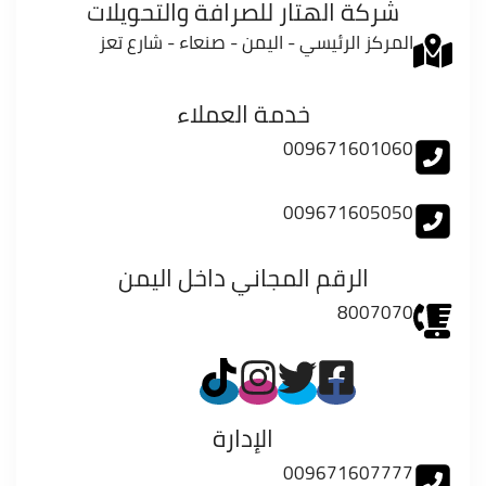
شركة الهتار للصرافة والتحويلات
المركز الرئيسي - اليمن - صنعاء - شارع تعز
خدمة العملاء
009671601060
009671605050
الرقم المجاني داخل اليمن
8007070
الإدارة
009671607777