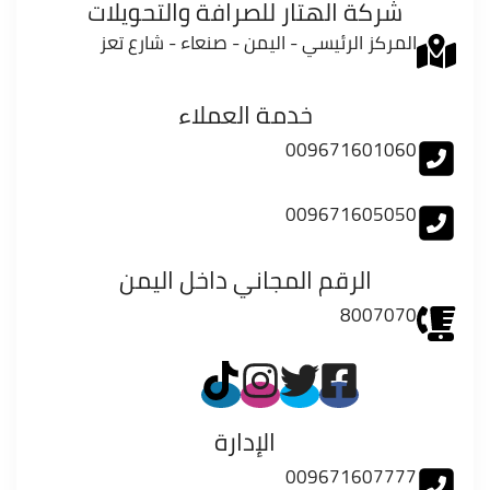
شركة الهتار للصرافة والتحويلات
المركز الرئيسي - اليمن - صنعاء - شارع تعز
خدمة العملاء
009671601060
009671605050
الرقم المجاني داخل اليمن
8007070
الإدارة
009671607777