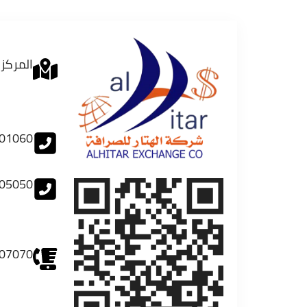
المركز 
01060
05050
07070