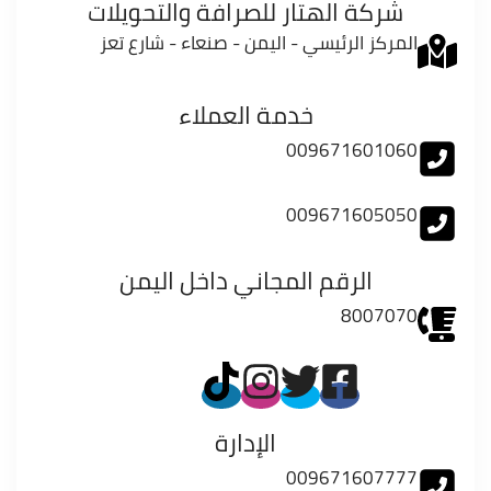
شركة الهتار للصرافة والتحويلات
المركز الرئيسي - اليمن - صنعاء - شارع تعز
خدمة العملاء
009671601060
009671605050
الرقم المجاني داخل اليمن
8007070
الإدارة
009671607777