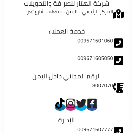
شركة الهتار للصرافة والتحويلات
المركز الرئيسي - اليمن - صنعاء - شارع تعز
خدمة العملاء
009671601060
009671605050
الرقم المجاني داخل اليمن
8007070
الإدارة
009671607777