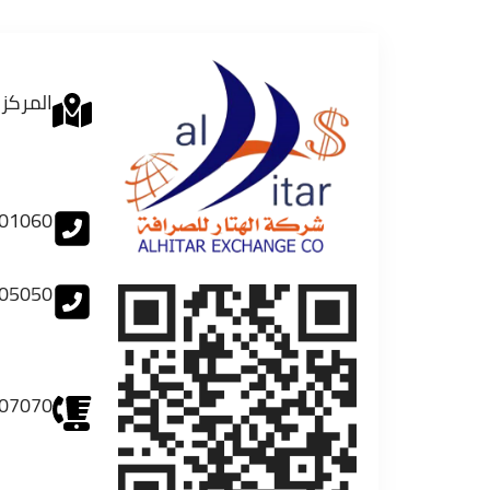
المركز 
01060
05050
07070