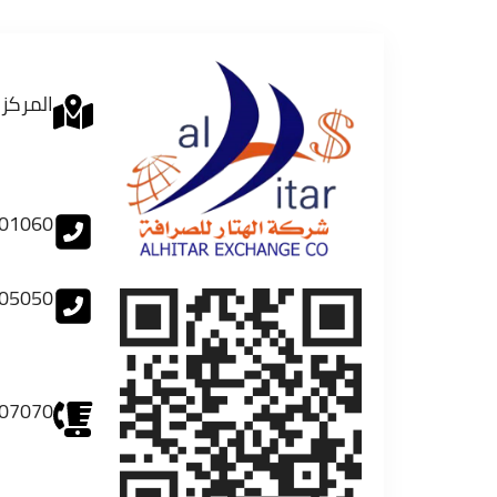
المركز 
01060
05050
07070