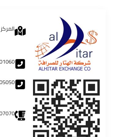
المركز 
01060
05050
07070