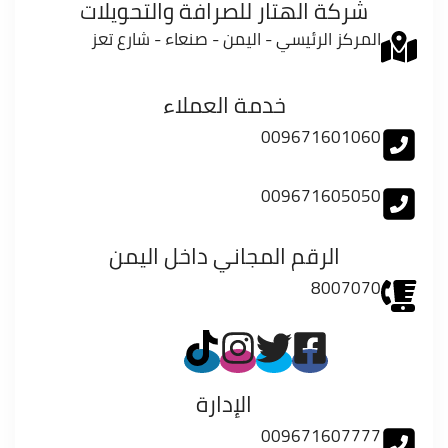
شركة الهتار للصرافة والتحويلات
المركز الرئيسي - اليمن - صنعاء - شارع تعز
خدمة العملاء
009671601060
009671605050
الرقم المجاني داخل اليمن
8007070
الإدارة
009671607777