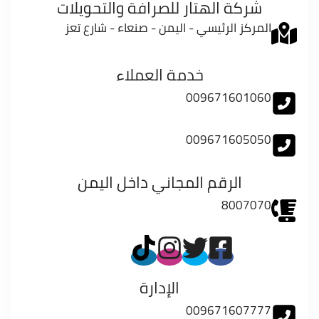
شركة الهتار للصرافة والتحويلات
المركز الرئيسي - اليمن - صنعاء - شارع تعز
خدمة العملاء
009671601060
009671605050
الرقم المجاني داخل اليمن
8007070
الإدارة
009671607777