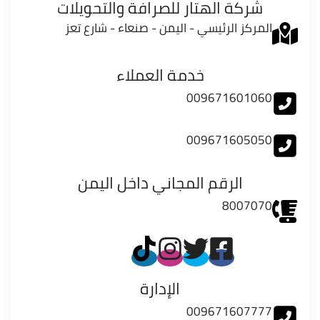
شركة الهتار للصرافة والتحويلات
المركز الرئيسي - اليمن - صنعاء - شارع تعز
خدمة العملاء
009671601060
009671605050
الرقم المجاني داخل اليمن
8007070
الإدارة
009671607777