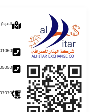
المركز 
01060
05050
07070