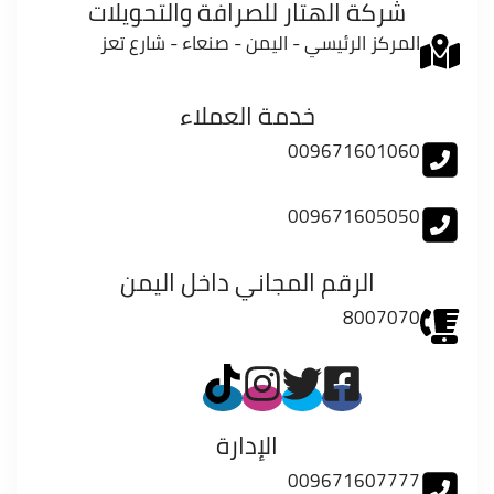
شركة الهتار للصرافة والتحويلات
المركز الرئيسي - اليمن - صنعاء - شارع تعز
خدمة العملاء
009671601060
009671605050
الرقم المجاني داخل اليمن
8007070
الإدارة
009671607777