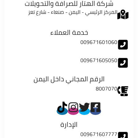
شركة الهتار للصرافة والتحويلات
المركز الرئيسي - اليمن - صنعاء - شارع تعز
خدمة العملاء
009671601060
009671605050
الرقم المجاني داخل اليمن
8007070
الإدارة
009671607777