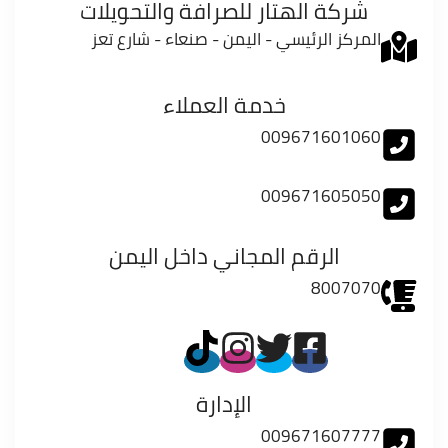
شركة الهتار للصرافة والتحويلات
المركز الرئيسي - اليمن - صنعاء - شارع تعز
خدمة العملاء
009671601060
009671605050
الرقم المجاني داخل اليمن
8007070
الإدارة
009671607777