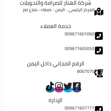
شركة الهتار للصرافة والتحويلات
المركز الرئيسي - اليمن - صنعاء - شارع تعز
خدمة العملاء
009671601060
009671605050
الرقم المجاني داخل اليمن
8007070
الإدارة
009671607777