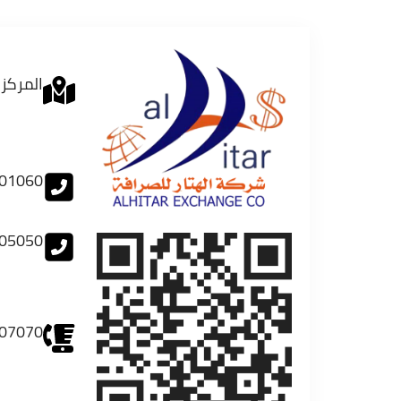
المركز 
01060
05050
07070