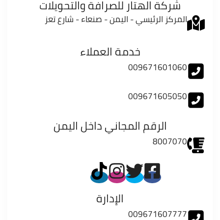
شركة الهتار للصرافة والتحويلات
المركز الرئيسي - اليمن - صنعاء - شارع تعز
خدمة العملاء
009671601060
009671605050
الرقم المجاني داخل اليمن
8007070
الإدارة
009671607777