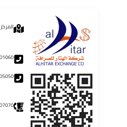
المركز 
01060
05050
07070