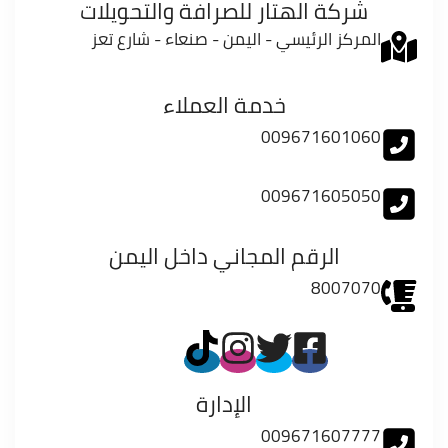
شركة الهتار للصرافة والتحويلات
المركز الرئيسي - اليمن - صنعاء - شارع تعز
خدمة العملاء
009671601060
009671605050
الرقم المجاني داخل اليمن
8007070
الإدارة
009671607777