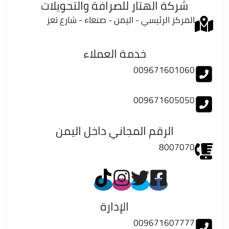
شركة الهتار للصرافة والتحويلات
المركز الرئيسي - اليمن - صنعاء - شارع تعز
خدمة العملاء
009671601060
009671605050
الرقم المجاني داخل اليمن
8007070
الإدارة
009671607777