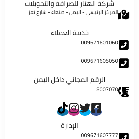
شركة الهتار للصرافة والتحويلات
المركز الرئيسي - اليمن - صنعاء - شارع تعز
خدمة العملاء
009671601060
009671605050
الرقم المجاني داخل اليمن
8007070
الإدارة
009671607777